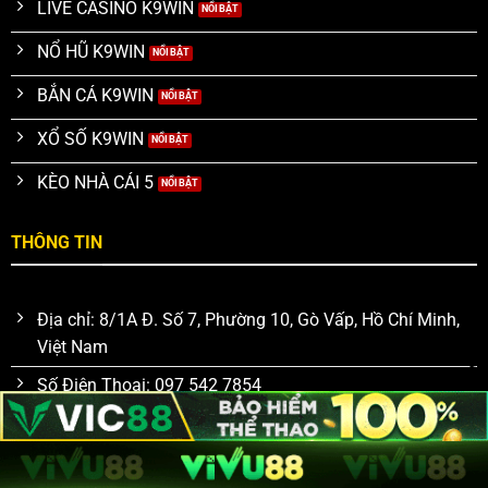
LIVE CASINO K9WIN
NỔ HŨ K9WIN
BẮN CÁ K9WIN
XỔ SỐ K9WIN
KÈO NHÀ CÁI 5
THÔNG TIN
Địa chỉ: 8/1A Đ. Số 7, Phường 10, Gò Vấp, Hồ Chí Minh,
Việt Nam
Số Điện Thoại: 097 542 7854
Email:
k9wincloud@gmail.com
Website: https://k9win.cloud/