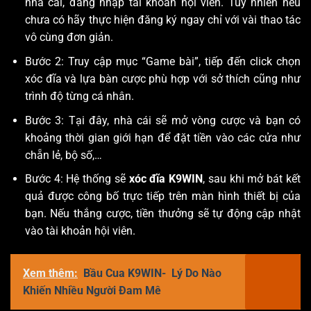
nhà cái, đăng nhập tài khoản hội viên. Tuy nhiên nếu
chưa có hãy thực hiện đăng ký ngay chỉ với vài thao tác
vô cùng đơn giản.
Bước 2: Truy cập mục “Game bài”, tiếp đến click chọn
xóc đĩa và lựa bàn cược phù hợp với sở thích cũng như
trình độ từng cá nhân.
Bước 3: Tại đây, nhà cái sẽ mở vòng cược và bạn có
khoảng thời gian giới hạn để đặt tiền vào các cửa như
chẵn lẻ, bộ số,…
Bước 4: Hệ thống sẽ
xóc đĩa K9WIN
, sau khi mở bát kết
quả được công bố trực tiếp trên màn hình thiết bị của
bạn. Nếu thắng cược, tiền thưởng sẽ tự động cập nhật
vào tài khoản hội viên.
Xem thêm:
Bầu Cua K9WIN- Lý Do Nào
Khiến Nhiều Người Đam Mê