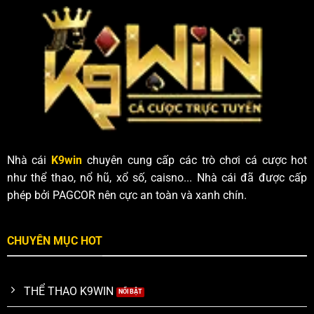
Vụ
Thời
Hỗ
Trợ
Tận
Tâm,
Chuyên
Nghiệp
Nhà cái
K9win
chuyên cung cấp các trò chơi cá cược hot
như thể thao, nổ hũ, xổ số, caisno... Nhà cái đã được cấp
phép bởi PAGCOR nên cực an toàn và xanh chín.
CHUYÊN MỤC HOT
THỂ THAO K9WIN