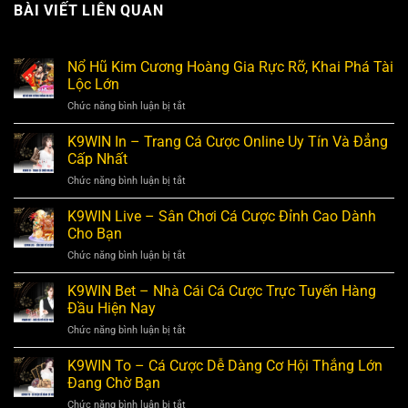
BÀI VIẾT LIÊN QUAN
Nổ Hũ Kim Cương Hoàng Gia Rực Rỡ, Khai Phá Tài
Lộc Lớn
Chức năng bình luận bị tắt
ở
Nổ
Hũ
K9WIN In – Trang Cá Cược Online Uy Tín Và Đẳng
Kim
Cấp Nhất
Cương
Chức năng bình luận bị tắt
ở
Hoàng
K9WIN
Gia
In
K9WIN Live – Sân Chơi Cá Cược Đỉnh Cao Dành
Rực
–
Rỡ,
Cho Bạn
Trang
Khai
Chức năng bình luận bị tắt
ở
Cá
Phá
K9WIN
Cược
Tài
Live
K9WIN Bet – Nhà Cái Cá Cược Trực Tuyến Hàng
Online
Lộc
–
Uy
Đầu Hiện Nay
Lớn
Sân
Tín
Chức năng bình luận bị tắt
ở
Chơi
Và
K9WIN
Cá
Đẳng
Bet
K9WIN To – Cá Cược Dễ Dàng Cơ Hội Thắng Lớn
Cược
Cấp
–
Đỉnh
Đang Chờ Bạn
Nhất
Nhà
Cao
Chức năng bình luận bị tắt
ở
Cái