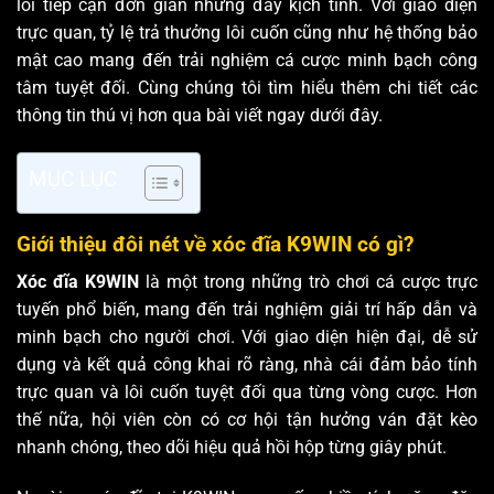
lối tiếp cận đơn giản nhưng đầy kịch tính. Với giao diện
trực quan, tỷ lệ trả thưởng lôi cuốn cũng như hệ thống bảo
mật cao mang đến trải nghiệm cá cược minh bạch công
tâm tuyệt đối. Cùng chúng tôi tìm hiểu thêm chi tiết các
thông tin thú vị hơn qua bài viết ngay dưới đây.
MỤC LỤC
Giới thiệu đôi nét về xóc đĩa K9WIN có gì?
Xóc đĩa K9WIN
là một trong những trò chơi cá cược trực
tuyến phổ biến, mang đến trải nghiệm giải trí hấp dẫn và
minh bạch cho người chơi. Với giao diện hiện đại, dễ sử
dụng và kết quả công khai rõ ràng, nhà cái đảm bảo tính
trực quan và lôi cuốn tuyệt đối qua từng vòng cược. Hơn
thế nữa, hội viên còn có cơ hội tận hưởng ván đặt kèo
nhanh chóng, theo dõi hiệu quả hồi hộp từng giây phút.