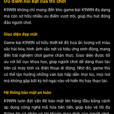
Ưu điểm nổi bật của trò chơi
K9WIN không chỉ mang đến kho game bài K9WIN đa dạng
mà còn sở hữu nhiều ưu điểm vượt trội, giúp thu hút đông
đảo người chơi.
Giao diện đẹp mắt
Game bài K9WIN sở hữu thiết kế đồ họa ấn tượng với màu
sắc hài hòa, hình ảnh sắc nét và hiệu ứng sinh động, mang
đến trải nghiệm chơi game chân thực. Giao diện được tối
ưu với bố cục khoa học, giúp người chơi dễ dàng thao tác
trên cả máy tính và điện thoại di động. Nhờ đó, game thủ
có thể tận hưởng những ván bài hấp dẫn mọi lúc, mọi nơi
mà không gặp bất kỳ trở ngại nào về hiển thị hay thao tác.
Hệ thống bảo mật an toàn
K9WIN luôn đặt vấn đề bảo mật lên hàng đầu bằng cách
áp dụng công nghệ mã hóa tiên tiến, giúp bảo vệ tối đa
thông tin cá nhân và tài khoản giao dịch của người chơi.