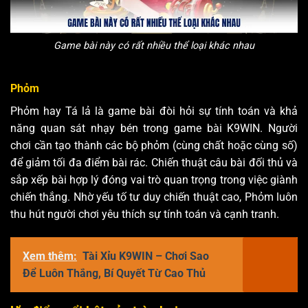
Game bài này có rất nhiều thể loại khác nhau
Phỏm
Phỏm hay Tá lả là game bài đòi hỏi sự tính toán và khả
năng quan sát nhạy bén trong game bài K9WIN. Người
chơi cần tạo thành các bộ phỏm (cùng chất hoặc cùng số)
để giảm tối đa điểm bài rác. Chiến thuật câu bài đối thủ và
sắp xếp bài hợp lý đóng vai trò quan trọng trong việc giành
chiến thắng. Nhờ yếu tố tư duy chiến thuật cao, Phỏm luôn
thu hút người chơi yêu thích sự tính toán và cạnh tranh.
Xem thêm:
Tài Xỉu K9WIN – Chơi Sao
Để Luôn Thắng, Bí Quyết Từ Cao Thủ