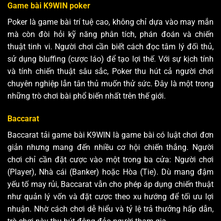
Game bài K9WIN poker
Poker là game bài trí tuệ cao, không chỉ dựa vào may mắn
mà còn đòi hỏi kỹ năng phân tích, phán đoán và chiến
thuật tinh vi. Người chơi cần biết cách đọc tâm lý đối thủ,
sử dụng bluffing (cược láo) để tạo lợi thế. Với sự kịch tính
và tính chiến thuật sâu sắc, Poker thu hút cả người chơi
chuyên nghiệp lẫn tân thủ muốn thử sức. Đây là một trong
những trò chơi bài phổ biến nhất trên thế giới.
Baccarat
Baccarat tải game bài K9WIN là game bài có luật chơi đơn
giản nhưng mang đến nhiều cơ hội chiến thắng. Người
chơi chỉ cần đặt cược vào một trong ba cửa: Người chơi
(Player), Nhà cái (Banker) hoặc Hòa (Tie). Dù mang đậm
yếu tố may rủi, Baccarat vẫn cho phép áp dụng chiến thuật
như quản lý vốn và đặt cược theo xu hướng để tối ưu lợi
nhuận. Nhờ cách chơi dễ hiểu và tỷ lệ trả thưởng hấp dẫn,