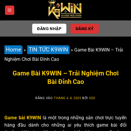
Bỏ
qua
nội
dung
ĐĂNG NHẬP
ĐĂNG KÝ
Home
TIN TỨC K9WIN
»
»
Game Bài K9WIN – Trải
Nghiệm Chơi Bài Đỉnh Cao
Game Bài K9WIN – Trải Nghiệm Chơi
Bài Đỉnh Cao
ĐĂNG VÀO
THÁNG 6 4, 2025
BỞI
SEO
Game bài K9WIN
là một trong những sân chơi trực tuyến
hàng đầu dành cho những ai yêu thích game bài đổi