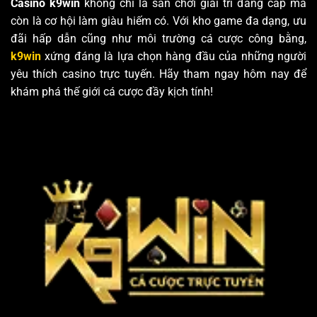
Casino k9win
không chỉ là sân chơi giải trí đẳng cấp mà
còn là cơ hội làm giàu hiếm có. Với kho game đa dạng, ưu
đãi hấp dẫn cũng như môi trường cá cược công bằng,
k9win
xứng đáng là lựa chọn hàng đầu của những người
yêu thích casino trực tuyến. Hãy tham ngay hôm nay để
khám phá thế giới cá cược đầy kịch tính!