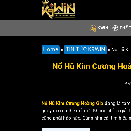
Bỏ
qua
nội
dung
ḲWIN
THỂ 
Home
TIN TỨC K9WIN
»
»
Nổ Hũ Ki
Nổ Hũ Kim Cương Hoàn
ĐĂ
Nổ Hũ Kim Cương Hoàng Gia
đang là tâm 
quay đều có thể đổi đời. Không chỉ là giải 
cũng phải háo hức. Cùng nhà cái tìm hiểu n