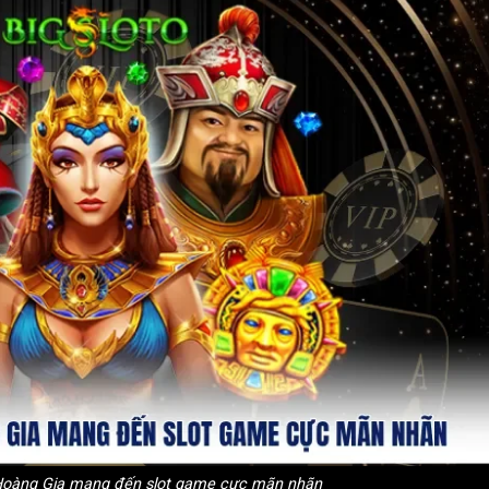
oàng Gia mang đến slot game cực mãn nhãn