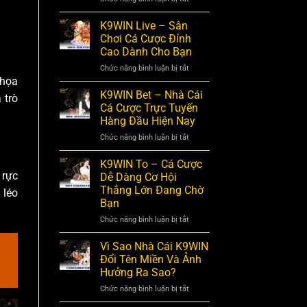
K9WIN
Rực
In
Rỡ,
K9WIN Live – Sân
–
Khai
Chơi Cá Cược Đỉnh
Trang
Phá
Cao Dành Cho Bạn
Cá
Tài
Chức năng bình luận bị tắt
ở
Cược
Lộc
 họa
K9WIN
Online
Lớn
Live
Uy
K9WIN Bet – Nhà Cái
 trò
–
Tín
Cá Cược Trực Tuyến
Sân
Và
Hàng Đầu Hiện Nay
Chơi
Đẳng
Chức năng bình luận bị tắt
ở
Cá
Cấp
K9WIN
Cược
Nhất
Bet
Đỉnh
K9WIN To – Cá Cược
–
Cao
 rực
Dễ Dàng Cơ Hội
Nhà
Dành
Thắng Lớn Đang Chờ
 léo
Cái
Cho
Bạn
Cá
Bạn
Cược
Chức năng bình luận bị tắt
ở
Trực
K9WIN
Tuyến
To
Vì Sao Nhà Cái K9WIN
Hàng
–
Đổi Tên Miền Và Ảnh
Đầu
Cá
Hưởng Ra Sao?
Hiện
Cược
Chức năng bình luận bị tắt
Nay
ở
Dễ
Vì
Dàng