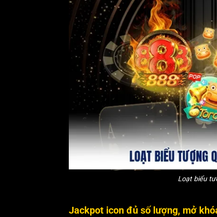
Loạt biểu tư
Jackpot icon đủ số lượng, mở khóa 