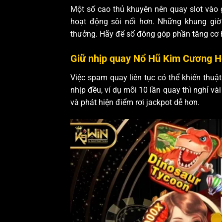
Một số cao thủ khuyên nên quay slot vào g
hoạt động sôi nổi hơn. Những khung giờ
thưởng. Hãy để số đông góp phần tăng cơ h
Giữ nhịp quay Nổ Hũ Kim Cương H
Việc spam quay liên tục có thể khiến thuậ
nhịp đều, ví dụ mỗi 10 lần quay thì nghỉ và
và phát hiện điểm rơi jackpot dễ hơn.