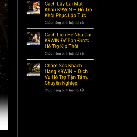
Sao
Cơ
Cách Lấy Lại Mật
Nhà
Hội
Khẩu K9WIN – Hỗ Trợ
Cái
Thắng
Khôi Phục Lập Tức
K9WIN
Lớn
Chức năng bình luận bị tắt
ở
Đổi
Đang
Cách
Tên
Chờ
Lấy
Miền
Cách Liên Hệ Nhà Cái
Bạn
Lại
Và
K9WIN Để Bạn Được
Mật
Ảnh
Hỗ Trợ Kịp Thời
Khẩu
Hưởng
Chức năng bình luận bị tắt
ở
K9WIN
Ra
Cách
–
Sao?
Liên
Hỗ
Chăm Sóc Khách
Hệ
Trợ
Hàng K9WIN – Dịch
Nhà
Khôi
Vụ Hỗ Trợ Tận Tâm,
Cái
Phục
Chuyên Nghiệp
K9WIN
Lập
Để
Chức năng bình luận bị tắt
Tức
ở
Bạn
Chăm
Được
Sóc
Hỗ
Khách
Trợ
Hàng
Kịp
K9WIN
Thời
–
Dịch
Vụ