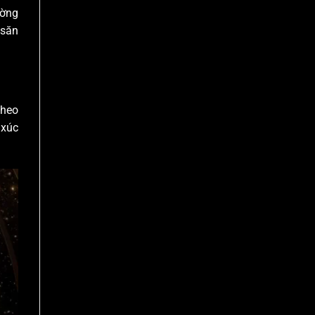
ường
 săn
theo
 xúc