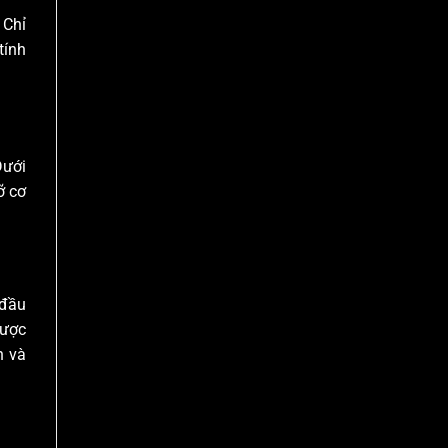
 Chỉ
tính
Dưới
ỡ cơ
 đầu
cược
n và