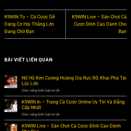
K9WIN To – Cá Cược Dễ
K9WIN Live – Sân Chơi Cá
Dàng Cơ Hội Thắng Lớn
Cược Đỉnh Cao Dành Cho
Đang Chờ Bạn
Bạn
BÀI VIẾT LIÊN QUAN
Nổ Hũ Kim Cương Hoàng Gia Rực Rỡ, Khai Phá Tài
Lộc Lớn
Chức năng bình luận bị tắt
ở
Nổ
Hũ
K9WIN In – Trang Cá Cược Online Uy Tín Và Đẳng
Kim
Cấp Nhất
Cương
Chức năng bình luận bị tắt
ở
Hoàng
K9WIN
Gia
In
K9WIN Live – Sân Chơi Cá Cược Đỉnh Cao Dành
Rực
–
Rỡ,