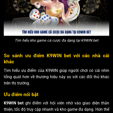
Tìm hiểu kho game cá cược đa dạng tại K9WIN bet
So sánh ưu điểm K9WIN bet với các nhà cái
khác
Tìm hiểu ưu điểm của K9WIN giúp người chơi có cái nhìn
tổng quát hơn về thương hiệu này so với các đối thủ khác
trên thị trường.
Ưu điểm nổi bật
K9WIN bet
ghi điểm với hội viên nhờ vào giao diện thân
thiện, tốc độ truy cập nhanh và kho game đa dạng. Hơn thế