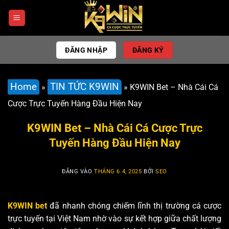
Bỏ
qua
nội
dung
ĐĂNG NHẬP
ĐĂNG KÝ
Home
TIN TỨC K9WIN
»
»
K9WIN Bet – Nhà Cái Cá
Cược Trực Tuyến Hàng Đầu Hiện Nay
K9WIN Bet – Nhà Cái Cá Cược Trực
Tuyến Hàng Đầu Hiện Nay
ĐĂNG VÀO
THÁNG 6 4, 2025
BỞI
SEO
K9WIN bet
đã nhanh chóng chiếm lĩnh thị trường cá cược
trực tuyến tại Việt Nam nhờ vào sự kết hợp giữa chất lượng