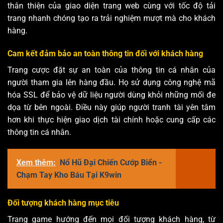
thân thiện của giao diện trang web cùng với tốc độ tải
trang nhanh chóng tạo ra trải nghiệm mượt mà cho khách
hàng.
Cam kết đảm bảo an toàn thông tin đối với khách hàng
Trang cược đặt sự an toàn của thông tin cá nhân của
người tham gia lên hàng đầu. Họ sử dụng công nghệ mã
hóa SSL để bảo vệ dữ liệu người dùng khỏi những mối đe
dọa từ bên ngoài. Điều này giúp người tranh tài yên tâm
hơn khi thực hiện giao dịch tài chính hoặc cung cấp các
thông tin cá nhân.
Xem thêm:
Nổ Hũ Đại Chiến Cướp Biển -
Chạm Tay Kho Báu Tại K9win
Đối tượng khách hàng mục tiêu
Trang game hướng đến mọi đối tượng khách hàng, từ