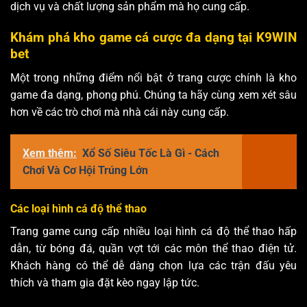
dịch vụ và chất lượng sản phẩm mà họ cung cấp.
Khám phá kho game cá cược đa dạng tại K9WIN
bet
Một trong những điểm nổi bật ở trang cược chính là kho
game đa dạng, phong phú. Chúng ta hãy cùng xem xét sâu
hơn về các trò chơi mà nhà cái này cung cấp.
Xem thêm:
Xổ Số Siêu Tốc Là Gì - Cách
Chơi Và Cơ Hội Trúng Lớn
Các loại hình cá độ thể thao
Trang game cung cấp nhiều loại hình cá độ thể thao hấp
dẫn, từ bóng đá, quần vợt tới các môn thể thao điện tử.
Khách hàng có thể dễ dàng chọn lựa các trận đấu yêu
thích và tham gia đặt kèo ngay lập tức.