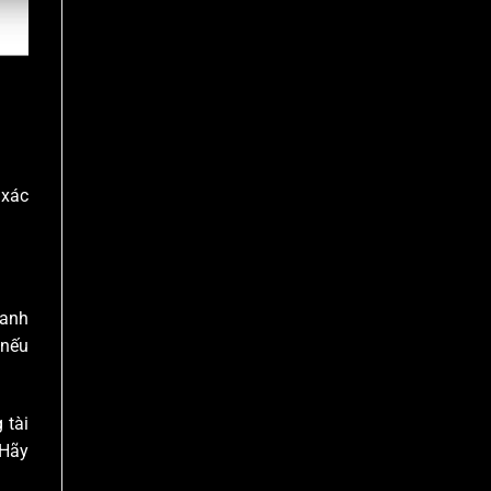
 xác
xanh
 nếu
 tài
 Hãy