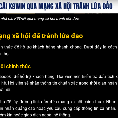
ệ nhà cái K9WIN qua mạng xã hội tránh lừa đảo
ng xã hội để tránh lừa đạo
nh thức để hỗ trợ khách hàng nhanh chóng. Dưới đây là cách
ên hệ.
ội chính thức
ebook để hỗ trợ khách hàng. Hội viên nên kiểm tra dấu tích 
n hệ. Hội viên sẽ nhận thông tin chuẩn xác trong thời gian ngắn
ã hội.
chủ để lấy đường link dẫn đến mạng xã hội chính thức. Những
in nhắn quảng cáo hoặc yêu cầu cung cấp thông tin cá nhân.
hóm kín hoặc giao dịch ngoài hệ thống.