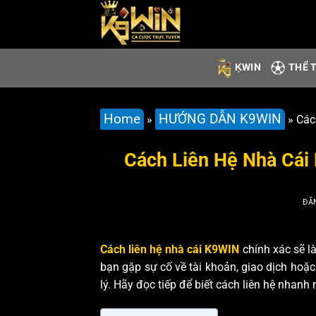
Bỏ
qua
nội
dung
ḲWIN
THỂ 
Home
HƯỚNG DẪN K9WIN
»
»
Các
Cách Liên Hệ Nhà Cái
ĐĂ
Cách liên hệ nhà cái K9WIN
chính xác sẽ là
bạn gặp sự cố về tài khoản, giao dịch hoặc 
lý. Hãy đọc tiếp để biết cách liên hệ nhanh