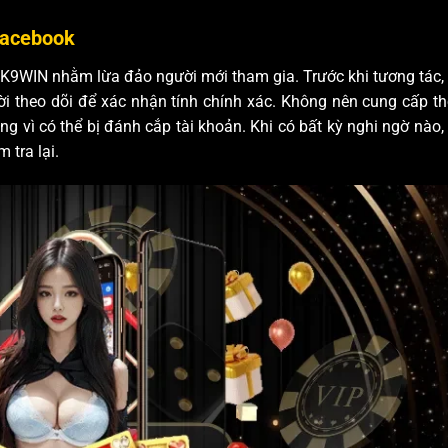
 Facebook
 K9WIN nhằm lừa đảo người mới tham gia. Trước khi tương tác,
ời theo dõi để xác nhận tính chính xác. Không nên cung cấp t
ng vì có thể bị đánh cắp tài khoản. Khi có bất kỳ nghi ngờ nào,
 tra lại.