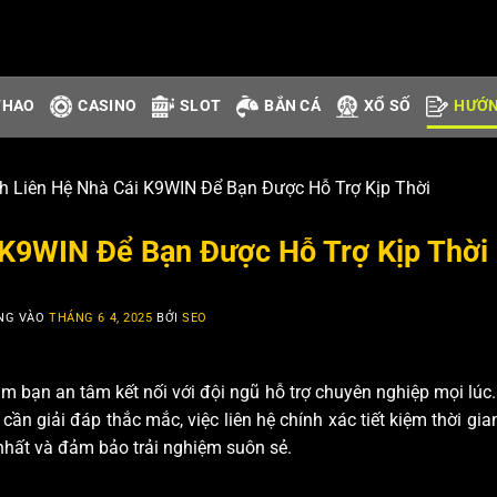
THAO
CASINO
SLOT
BẮN CÁ
XỔ SỐ
HƯỚN
h Liên Hệ Nhà Cái K9WIN Để Bạn Được Hỗ Trợ Kịp Thời
 K9WIN Để Bạn Được Hỗ Trợ Kịp Thời
NG VÀO
THÁNG 6 4, 2025
BỞI
SEO
m bạn an tâm kết nối với đội ngũ hỗ trợ chuyên nghiệp mọi lúc.
cần giải đáp thắc mắc, việc liên hệ chính xác tiết kiệm thời gia
 nhất và đảm bảo trải nghiệm suôn sẻ.