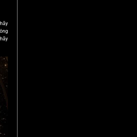
 hãy
hông
 hãy