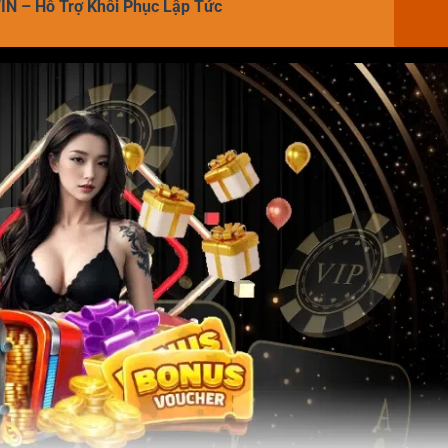
IN – Hỗ Trợ Khôi Phục Lập Tức