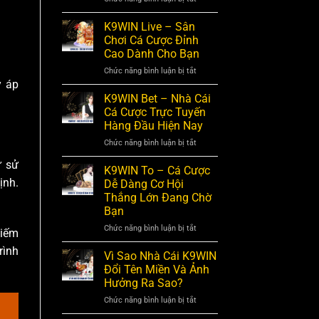
K9WIN
Rực
In
Rỡ,
K9WIN Live – Sân
–
Khai
Chơi Cá Cược Đỉnh
Trang
Phá
Cao Dành Cho Bạn
Cá
Tài
Chức năng bình luận bị tắt
ở
Cược
Lộc
y áp
K9WIN
Online
Lớn
Live
Uy
K9WIN Bet – Nhà Cái
–
Tín
Cá Cược Trực Tuyến
Sân
Và
Hàng Đầu Hiện Nay
Chơi
Đẳng
Chức năng bình luận bị tắt
ở
Cá
Cấp
K9WIN
Cược
Nhất
ử sử
Bet
Đỉnh
K9WIN To – Cá Cược
–
Cao
ịnh.
Dễ Dàng Cơ Hội
Nhà
Dành
Thắng Lớn Đang Chờ
Cái
Cho
Bạn
Cá
Bạn
Cược
Chức năng bình luận bị tắt
ở
kiếm
Trực
K9WIN
rình
Tuyến
To
Vì Sao Nhà Cái K9WIN
Hàng
–
Đổi Tên Miền Và Ảnh
Đầu
Cá
Hưởng Ra Sao?
Hiện
Cược
Chức năng bình luận bị tắt
Nay
ở
Dễ
Vì
Dàng