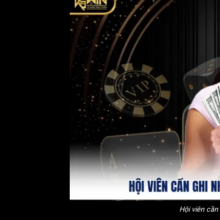
Hội viên cần