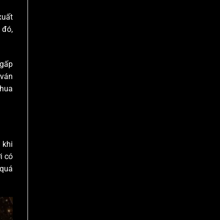
xuất
 đó,
 gấp
 ván
thua
 khi
i có
 quá