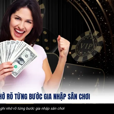
 ghi nhớ rõ từng bước gia nhập sân chơi