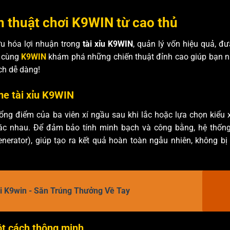
 thuật chơi K9WIN từ cao thủ
 ưu hóa lợi nhuận trong
tài xỉu K9WIN
, quản lý vốn hiệu quả, đư
y cùng
K9WIN
khám phá những chiến thuật đỉnh cao giúp bạn 
ch dễ dàng!
me tài xỉu K9WIN
ổng điểm của ba viên xí ngầu sau khi lắc hoặc lựa chọn kiểu 
ác nhau. Để đảm bảo tính minh bạch và công bằng, hệ thốn
rator), giúp tạo ra kết quả hoàn toàn ngẫu nhiên, không bị
i K9win - Săn Trúng Thưởng Về Tay
t cách thông minh