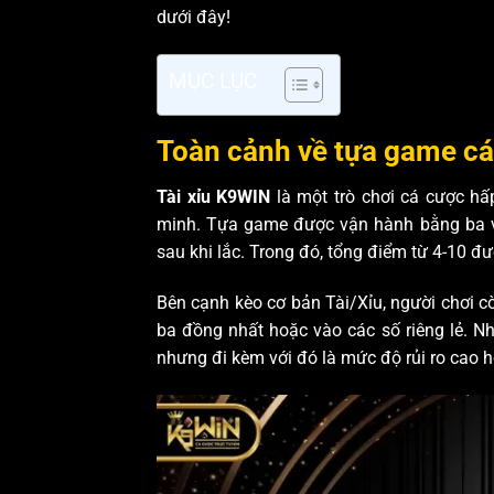
dưới đây!
MỤC LỤC
Toàn cảnh về tựa game cá
Tài xỉu K9WIN
là một trò chơi cá cược hấ
minh. Tựa game được vận hành bằng ba vi
sau khi lắc. Trong đó, tổng điểm từ 4-10 đượ
Bên cạnh kèo cơ bản Tài/Xỉu, người chơi c
ba đồng nhất hoặc vào các số riêng lẻ. N
nhưng đi kèm với đó là mức độ rủi ro cao h