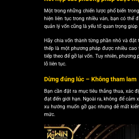
Một trong những chiến lược phổ biến tron
hiện liên tục trong nhiều ván, bạn có thể
quản lý vốn cũng là yếu tố quan trọng giúp 
Hãy chia vốn thành từng phần nhỏ và đặt t
thếp là một phương pháp được nhiều cao th
tiếp theo để gỡ lại vốn. Tuy nhiên, phương
lỗ liên tục.
Dừng đúng lúc – Không tham lam
Bạn cần đặt ra mục tiêu thắng thua, xác đ
đạt đến giới hạn. Ngoài ra, không để cảm xú
xu hướng muốn gỡ gạc nhưng dễ mất kiểm s
mức.