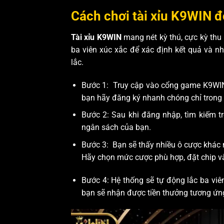
Cách chơi tài xỉu K9WIN đ
Tài xỉu K9WIN
mang nét kỳ thú, cực kỳ thu
ba viên xúc xắc để xác định kết quả và n
lắc.
Bước 1: Truy cập vào cổng game K9WIN 
bạn hãy đăng ký nhanh chóng chỉ trong 
Bước 2: Sau khi đăng nhập, tìm kiếm t
ngân sách của bạn.
Bước 3: Bạn sẽ thấy nhiều ô cược khác n
Hãy chọn mức cược phù hợp, đặt chip 
Bước 4: Hệ thống sẽ tự động lắc ba viê
bạn sẽ nhận được tiền thưởng tương ứng 