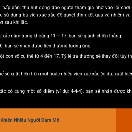
i hấp dẫn, thu hút đông đảo người tham gia nhờ vào lối chơi
e sử dụng ba viên xúc xắc để quyết định kết quả và nhiệm vụ
n sau khi lắc.
c xắc nằm trong khoảng 11 – 17, bạn sẽ giành chiến thắng.
10, bạn sẽ nhận được tiền thưởng tương ứng.
t con số cụ thể từ 4 đến 17. Tỷ lệ trả thưởng sẽ thay đổi tùy t
 sẽ xuất hiện trên một hoặc nhiều viên xúc xắc (ví dụ: xuất hiệ
xắc có cùng một số điểm (ví dụ: 4-4-4), bạn sẽ nhận được k
 Khiến Nhiều Người Đam Mê