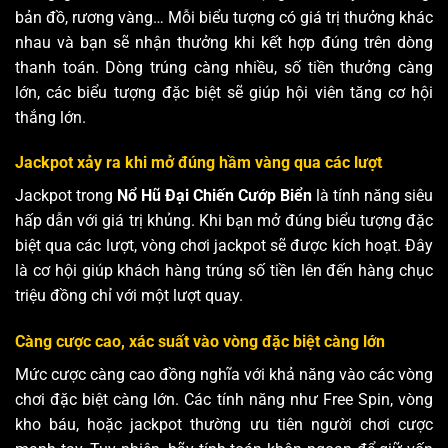
bản đồ, rương vàng… Mỗi biểu tượng có giá trị thưởng khác
nhau và bạn sẽ nhận thưởng khi kết hợp đúng trên dòng
thanh toán. Dòng trúng càng nhiều, số tiền thưởng càng
lớn, các biểu tượng đặc biệt sẽ giúp hội viên tăng cơ hội
thắng lớn.
Jackpot xảy ra khi mở đúng hầm vàng qua các lượt
Jackpot trong
Nổ Hũ Đại Chiến Cướp Biển
là tính năng siêu
hấp dẫn với giá trị khủng. Khi bạn mở đúng biểu tượng đặc
biệt qua các lượt, vòng chơi jackpot sẽ được kích hoạt. Đây
là cơ hội giúp khách hàng trúng số tiền lên đến hàng chục
triệu đồng chỉ với một lượt quay.
Càng cược cao, xác suất vào vòng đặc biệt càng lớn
Mức cược càng cao đồng nghĩa với khả năng vào các vòng
chơi đặc biệt càng lớn. Các tính năng như Free Spin, vòng
kho báu, hoặc jackpot thường ưu tiên người chơi cược