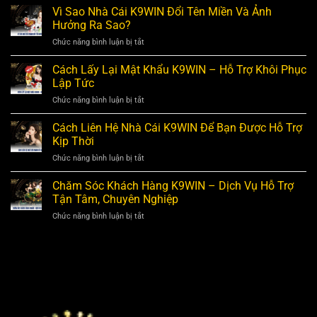
Cho
To
Vì Sao Nhà Cái K9WIN Đổi Tên Miền Và Ảnh
Cược
Bạn
–
Trực
Hưởng Ra Sao?
Cá
Tuyến
Chức năng bình luận bị tắt
ở
Cược
Hàng
Vì
Dễ
Đầu
Sao
Cách Lấy Lại Mật Khẩu K9WIN – Hỗ Trợ Khôi Phục
Dàng
Hiện
Nhà
Cơ
Lập Tức
Nay
Cái
Hội
Chức năng bình luận bị tắt
ở
K9WIN
Thắng
Cách
Đổi
Lớn
Lấy
Cách Liên Hệ Nhà Cái K9WIN Để Bạn Được Hỗ Trợ
Tên
Đang
Lại
Miền
Kịp Thời
Chờ
Mật
Và
Bạn
Chức năng bình luận bị tắt
ở
Khẩu
Ảnh
Cách
K9WIN
Hưởng
Liên
Chăm Sóc Khách Hàng K9WIN – Dịch Vụ Hỗ Trợ
–
Ra
Hệ
Hỗ
Tận Tâm, Chuyên Nghiệp
Sao?
Nhà
Trợ
Chức năng bình luận bị tắt
ở
Cái
Khôi
Chăm
K9WIN
Phục
Sóc
Để
Lập
Khách
Bạn
Tức
Hàng
Được
K9WIN
Hỗ
–
Trợ
Dịch
Kịp
Vụ
Thời