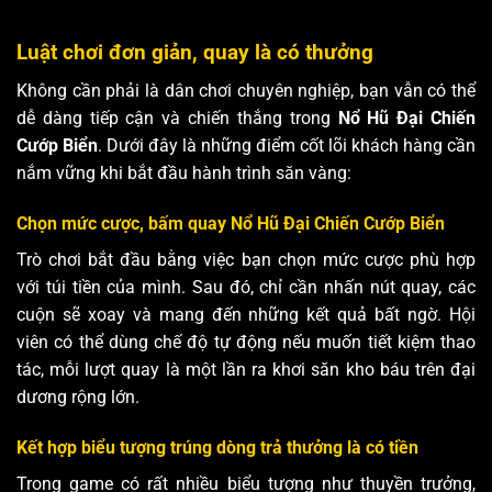
Luật chơi đơn giản, quay là có thưởng
Không cần phải là dân chơi chuyên nghiệp, bạn vẫn có thể
dễ dàng tiếp cận và chiến thắng trong
Nổ Hũ Đại Chiến
Cướp Biển
. Dưới đây là những điểm cốt lõi khách hàng cần
nắm vững khi bắt đầu hành trình săn vàng:
Chọn mức cược, bấm quay Nổ Hũ Đại Chiến Cướp Biển
Trò chơi bắt đầu bằng việc bạn chọn mức cược phù hợp
với túi tiền của mình. Sau đó, chỉ cần nhấn nút quay, các
cuộn sẽ xoay và mang đến những kết quả bất ngờ. Hội
viên có thể dùng chế độ tự động nếu muốn tiết kiệm thao
tác, mỗi lượt quay là một lần ra khơi săn kho báu trên đại
dương rộng lớn.
Kết hợp biểu tượng trúng dòng trả thưởng là có tiền
Trong game có rất nhiều biểu tượng như thuyền trưởng,