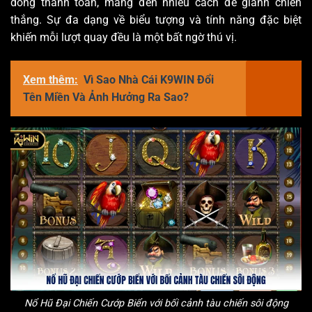
dòng thanh toán, mang đến nhiều cách để giành chiến
thắng. Sự đa dạng về biểu tượng và tính năng đặc biệt
khiến mỗi lượt quay đều là một bất ngờ thú vị.
Xem thêm:
Vì Sao Nhà Cái K9WIN Đổi
Tên Miền Và Ảnh Hưởng Ra Sao?
Nổ Hũ Đại Chiến Cướp Biển với bối cảnh tàu chiến sôi động