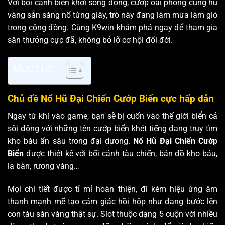
Với bối cảnh biển khơi sống động, cướp oai phong cùng hũ
vàng sẵn sàng nổ từng giây, trò này đang làm mưa làm gió
trong cộng đồng. Cùng K9win khám phá ngay để tham gia
săn thưởng cực đã, không bỏ lỡ cơ hội đổi đời.
MỤC LỤC
Chủ đề Nổ Hũ Đại Chiến Cướp Biển cực hấp dẫn
Ngay từ khi vào game, bạn sẽ bị cuốn vào thế giới biển cả
sôi động với những tên cướp biển khét tiếng đang truy tìm
kho báu ẩn sâu trong đại dương.
Nổ Hũ Đại Chiến Cướp
Biển
được thiết kế với bối cảnh tàu chiến, bản đồ kho báu,
la bàn, rương vàng…
Mọi chi tiết được tỉ mỉ hoàn thiện, đi kèm hiệu ứng âm
thanh mạnh mẽ tạo cảm giác hồi hộp như đang bước lên
con tàu săn vàng thật sự. Slot thuộc dạng 5 cuộn với nhiều