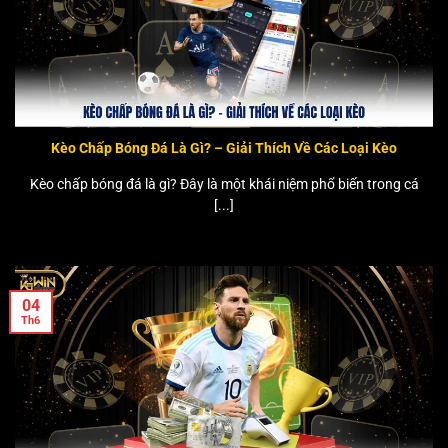
Kèo Chấp Bóng Đá Là Gì? – Giải Thích Về Các Loại Kèo
Kèo chấp bóng đá là gì? Đây là một khái niệm phổ biến trong cá
[...]
04
Th6