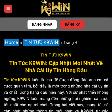
Bỏ
qua
nội
dung
ĐĂNG NHẬP
ĐĂNG KÝ
Home
TIN TỨC K9WIN
»
»
Trang 4
TIN TỨC K9WIN
Tin Tức K9WIN: Cập Nhật Mới Nhất Về
Nhà Cái Uy Tín Hàng Đầu
Tin tức K9WIN
luôn là chủ đề được đông đảo anh em cá
cược quan tâm, bởi đây là một trong những nhà cái uy tín
và chất lượng hàng đầu hiện nay. Với sự phát triển không
ngừng, K9WIN luôn mang đến những trải nghiệm cá cược
tốt nhất cho người chơi. Trong bài viết này, chúng tôi sẽ
cập nhật những thông tin mới nhất về K9WIN, từ các