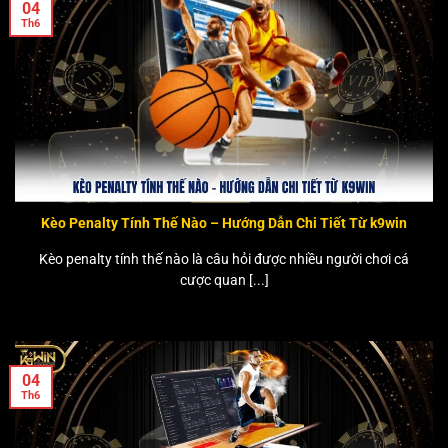
04
Th6
Kèo Penalty Tính Thế Nào – Hướng Dẫn Chi Tiết Từ k9win
Kèo penalty tính thế nào là câu hỏi được nhiều người chơi cá
cược quan [...]
04
Th6