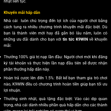
nhật liên tục.
Khuyến mãi hấp dẫn
Nhà cái luôn chú trọng đến lợi ích của người chơi bằng
cách tung ra nhiều chương trình khuyến mãi đặc biệt. Dù
bạn là thành viên mới hay đã gắn bó lâu năm, luôn có
những ưu đãi dành cho bạn với
tin tức K9WIN
về khuyến
mãi:
Thưởng 100% giá trị nạp lần đầu: Người chơi mới khi đăng
ký tài khoản và thực hiện lần nạp đầu tiên sẽ được nhận
phần thưởng hấp dẫn này.
Hoàn trả cược lên đến 1.5%: Bất kể bạn tham gia trò chơi
nào, K9WIN đều có chương trình hoàn tiền giúp bạn tối ưu
lợi nhuận.
Thưởng sinh nhật, quà tặng đặc biệt: Vào các dịp quan
trọng, nhà cái dành nhiều phần quà hấp dẫn cho các thành